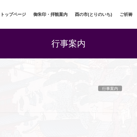
トップページ
御朱印・拝観案内
酉の市(とりのいち)
ご祈祷
行事案内
行事案内