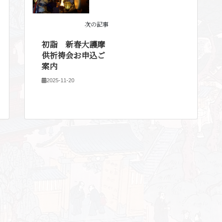
次の記事
初詣 新春大護摩
供祈祷会お申込ご
案内
2025-11-20