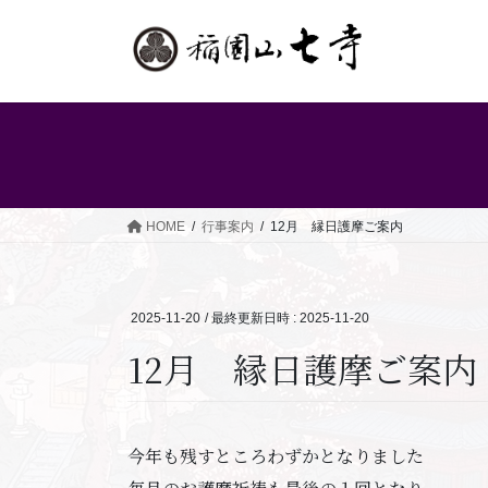
コ
ナ
ン
ビ
テ
ゲ
ン
ー
ツ
シ
へ
ョ
ス
ン
キ
に
ッ
移
HOME
行事案内
12月 縁日護摩ご案内
プ
動
2025-11-20
/ 最終更新日時 :
2025-11-20
12月 縁日護摩ご案内
今年も残すところわずかとなりました