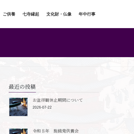
ご供養
七寺縁起
文化財・仏像
年中行事
最近の投稿
お盆拝観休止期間について
2026-07-22
令和８年 施餓鬼供養会