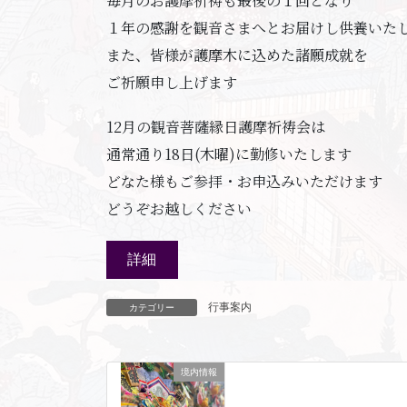
毎月のお護摩祈祷も最後の１回となり
１年の感謝を観音さまへとお届けし供養いた
また、皆様が護摩木に込めた諸願成就を
ご祈願申し上げます
12月の観音菩薩縁日護摩祈祷会は
通常通り18日(木曜)に勤修いたします
どなた様もご参拝・お申込みいただけます
どうぞお越しください
詳細
行事案内
カテゴリー
境内情報