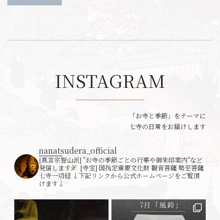
INSTAGRAM
＿＿＿＿＿＿＿＿＿＿
「お寺と季節」をテーマに
七寺の日常をお届けします
nanatsudera_official
[真言宗智山派]
"お寺の季節ごとの行事や御朱印案内"など
発信します
[寺宝] 国指定重要文化財 観音菩薩 勢至菩薩
七寺一切経
↓下記リンクから公式ホームページをご覧頂
けます↓